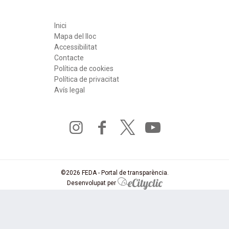
Inici
Mapa del lloc
Accessibilitat
Contacte
Política de cookies
Política de privacitat
Avís legal
i
f
t
y
n
a
w
o
s
c
i
u
©2026 FEDA - Portal de transparència.
Desenvolupat per
t
e
t
t
a
b
t
u