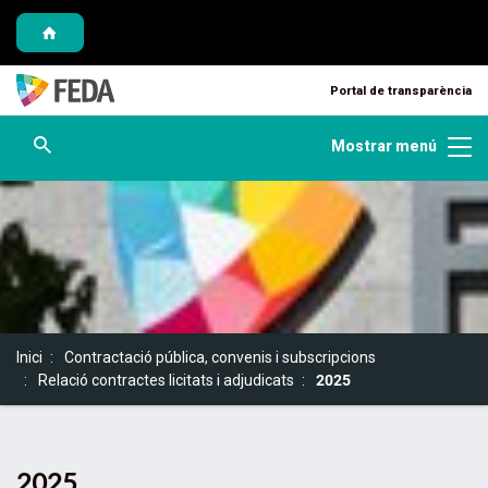
Saltar al contingut
Saltar a la navegació
Saltar a l'informació de contacte
Portal de transparència
Obre cercador
Mostrar menú
S
Inici
Contractació pública, convenis i subscripcions
o
Relació contractes licitats i adjudicats
2025
u
a
:
2025