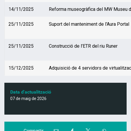
14/11/2025
Reforma museogràfica del MW Museu de l
25/11/2025
Suport del manteniment de l’Aura Portal
25/11/2025
Construcció de l’ETR del riu Runer
15/12/2025
Adquisició de 4 servidors de virtualitza
Data d'actualització
07 de maig de 2026
C
C
C
C
C
Compartir