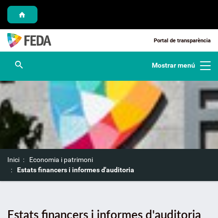
Saltar al contingut
Saltar a la navegació
Saltar a l'informació de contacte
Portal de transparència
Obre cercador
Mostrar menú
S
Inici
Economia i patrimoni
o
Estats financers i informes d'auditoria
u
a
:
Estats financers i informes d'auditoria