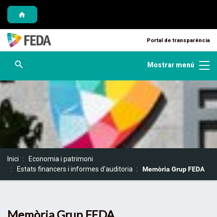
Saltar al contingut
Saltar a la navegació
Saltar a l'informació de contacte
Portal de transparència
Obre cercador
Mostrar menú
S
Inici
Economia i patrimoni
o
Estats financers i informes d'auditoria
Memòria Grup FEDA
u
a
:
Memòria Grup FEDA