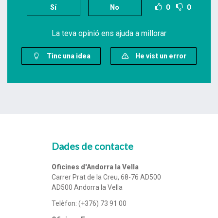
0
0
Sí
No
r
r
r
r
p
a
a
a
e
F
T
W
La teva opinió ens ajuda a millorar
r
a
w
h
c
c
i
a
Tinc una idea
He vist un error
o
e
t
t
r
b
t
s
r
o
e
a
e
o
r
p
u
k
p
Dades de contacte
Oficines d'Andorra la Vella
Carrer Prat de la Creu, 68-76 AD500
AD500 Andorra la Vella
Telèfon: (+376) 73 91 00