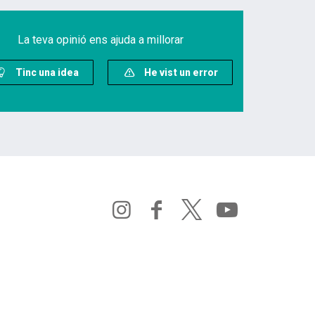
La teva opinió ens ajuda a millorar
Tinc una idea
He vist un error
i
f
t
y
n
a
w
o
s
c
i
u
t
e
t
t