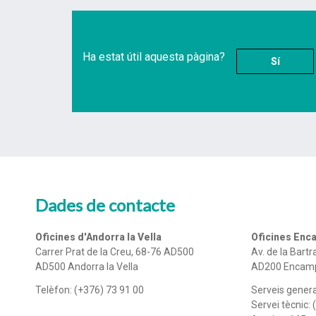
Ha estat útil aquesta pàgina?
Sí
Dades de contacte
Oficines d'Andorra la Vella
Oficines En
Carrer Prat de la Creu, 68-76 AD500
Av. de la Bart
AD500 Andorra la Vella
AD200 Encam
Telèfon: (+376) 73 91 00
Serveis genera
Servei tècnic: