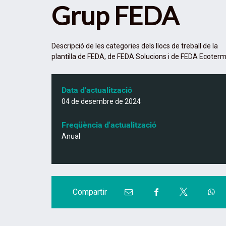
:
Grup FEDA
C
Descripció de les categories dels llocs de treball de la
plantilla de FEDA, de FEDA Solucions i de FEDA Ecoterm
o
m
p
Data d'actualització
a
04 de desembre de 2024
r
t
Freqüència d'actualització
i
Anual
r
C
C
C
C
Compartir
o
o
o
o
m
m
m
m