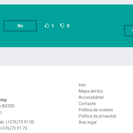
1
0
No
Inici
Mapa del lloc
Accessibilitat
camp
Contacte
ra AD200
Política de cookies
p
Política de privacitat
ls:
(+376)73 91 00
Avís legal
(+376)73 91 73