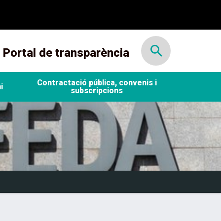
Portal de transparència
Obre cercador
Contractació pública, convenis i
i
subscripcions